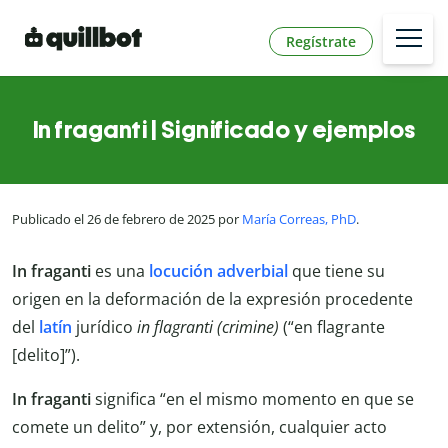
Regístrate
In fraganti | Significado y ejemplos
Publicado el 26 de febrero de 2025 por
María Correas, PhD
.
In fraganti
es una
locución adverbial
que tiene su
origen en la deformación de la expresión procedente
del
latín
jurídico
in flagranti (crimine)
(“en flagrante
[delito]”).
In fraganti
significa “en el mismo momento en que se
comete un delito” y, por extensión, cualquier acto