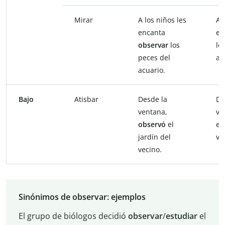
Mirar
A los niños les
A 
encanta
en
observar
los
lo
peces del
ac
acuario.
Bajo
Atisbar
Desde la
De
ventana,
ve
observó
el
el
jardín del
ve
vecino.
Sinónimos de observar: ejemplos
El grupo de biólogos decidió
observar
/
estudiar
el