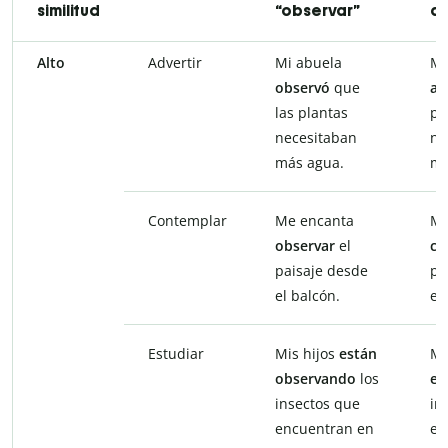
similitud
“observar”
de
Alto
Advertir
Mi abuela
Mi
observó
que
ad
las plantas
pl
necesitaban
ne
más agua.
má
Contemplar
Me encanta
Me
observar
el
co
paisaje desde
pa
el balcón.
el
Estudiar
Mis hijos
están
Mi
observando
los
es
insectos que
in
encuentran en
en