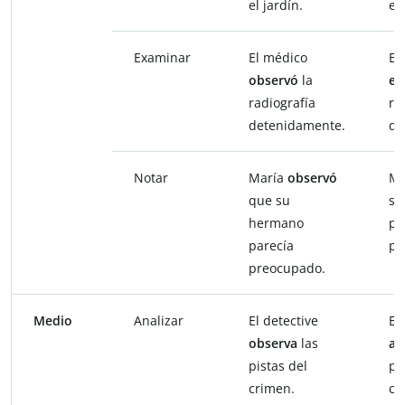
el jardín.
el 
Examinar
El médico
El
observó
la
ex
radiografía
ra
detenidamente.
de
Notar
María
observó
Ma
que su
su
hermano
pa
parecía
pr
preocupado.
Medio
Analizar
El detective
El
observa
las
an
pistas del
pi
crimen.
cr