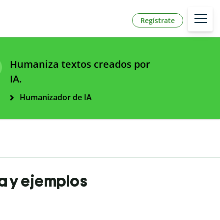
Regístrate
Humaniza textos creados por
IA.
Humanizador de IA
ta y ejemplos