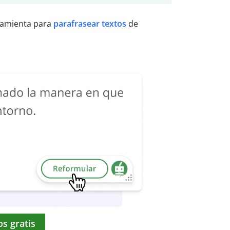
ramienta para
parafrasear textos
de
os gratis