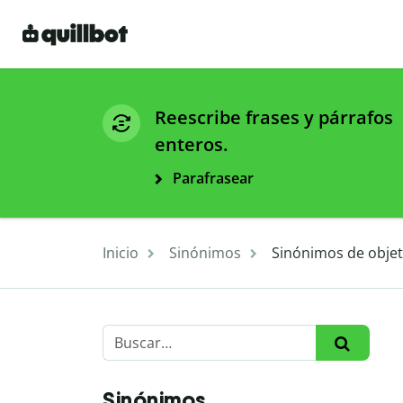
Reescribe frases y párrafos
enteros.
Parafrasear
Inicio
Sinónimos
Sinónimos de objeti
Sinónimos