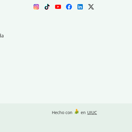
da
Hecho con
en
UIUC