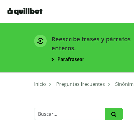
Reescribe frases y párrafos
enteros.
Parafrasear
Inicio
Preguntas frecuentes
Sinónim