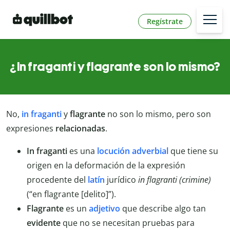
Regístrate
¿In fraganti y flagrante son lo mismo?
No,
in fraganti
y
flagrante
no son lo mismo, pero son
expresiones
relacionadas
.
In fraganti
es una
locución adverbial
que tiene su
origen en la deformación de la expresión
procedente del
latín
jurídico
in flagranti (crimine)
(“en flagrante [delito]”).
Flagrante
es un
adjetivo
que describe algo tan
evidente
que no se necesitan pruebas para