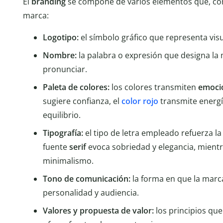
El
branding
se compone de varios elementos que, com
marca:
Logotipo:
el símbolo gráfico que representa vis
Nombre:
la palabra o expresión que designa la 
pronunciar.
Paleta de colores:
los colores transmiten
emoci
sugiere confianza, el
color rojo
transmite energí
equilibrio.
Tipografía:
el tipo de letra empleado refuerza l
fuente
serif
evoca sobriedad y elegancia, mient
minimalismo.
Tono de comunicación:
la forma en que la marca
personalidad y audiencia.
Valores y propuesta de valor:
los principios que