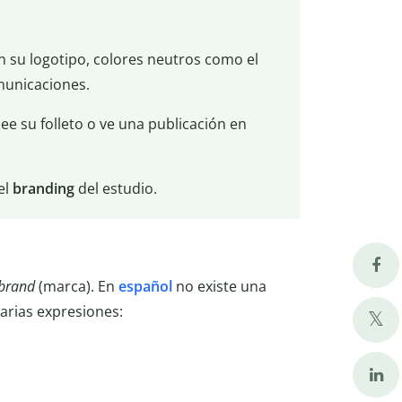
en su logotipo, colores neutros como el
municaciones.
lee su folleto o ve una publicación en
el
branding
del estudio.
brand
(marca). En
español
no existe una
arias expresiones: