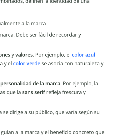
binados, definen la identidad de una
ualmente a la marca.
marca. Debe ser fácil de recordar y
ones
y
valores
. Por ejemplo, el
color
azul
a y el
color verde
se asocia con naturaleza y
a
personalidad de la marca
. Por ejemplo, la
ras que la
sans serif
refleja frescura y
 se dirige a su público, que varía según su
 guían a la marca y el beneficio concreto que