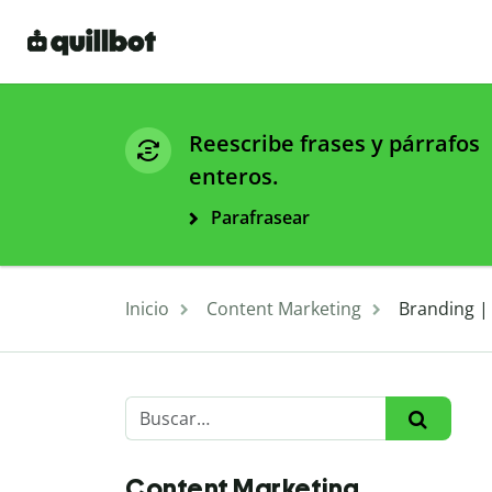
Reescribe frases y párrafos
enteros.
Parafrasear
Inicio
Content Marketing
Branding | 
Content Marketing