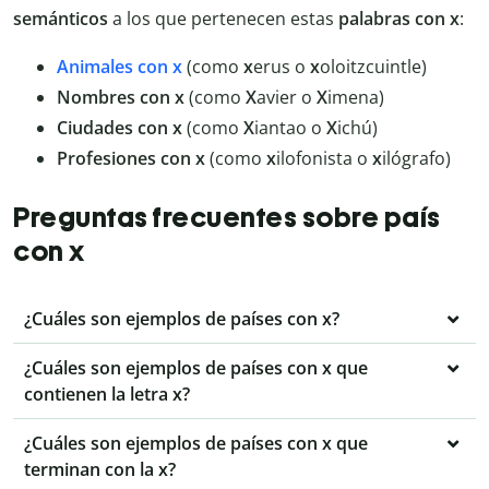
semánticos
a los que pertenecen estas
palabras con x
:
Animales con x
(como
x
erus o
x
oloitzcuintle)
Nombres con x
(como
X
avier o
X
imena)
Ciudades con x
(como
X
iantao o
X
ichú)
Profesiones con x
(como
x
ilofonista o
x
ilógrafo)
Preguntas frecuentes sobre país
con x
¿Cuáles son ejemplos de países con x?
¿Cuáles son ejemplos de países con x que
contienen la letra x?
¿Cuáles son ejemplos de países con x que
terminan con la x?