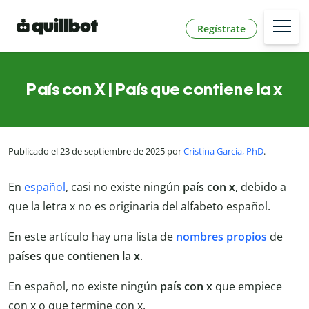
Regístrate
País con X | País que contiene la x
Publicado el 23 de septiembre de 2025 por
Cristina García, PhD
.
En
español
, casi no existe ningún
país con x
, debido a
que la letra x no es originaria del alfabeto español.
En este artículo hay una lista de
nombres propios
de
países que contienen la x
.
En español, no existe ningún
país con x
que empiece
con x o que termine con x.