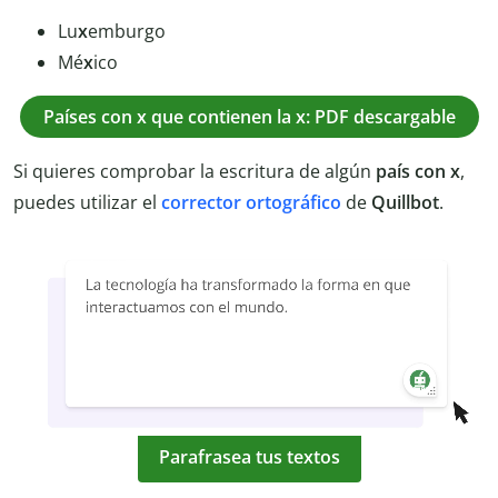
Lu
x
emburgo
Mé
x
ico
Países con x que contienen la x: PDF descargable
Si quieres comprobar la escritura de algún
país con x
,
puedes utilizar el
corrector ortográfico
de
Quillbot
.
Parafrasea tus textos