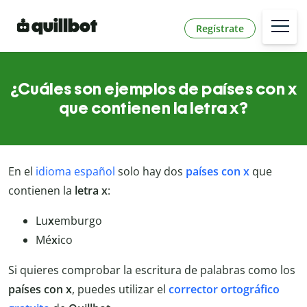
Regístrate
¿Cuáles son ejemplos de países con x
que contienen la letra x?
En el
idioma español
solo hay dos
países con x
que
contienen la
letra x
:
Lu
x
emburgo
Mé
x
ico
Si quieres comprobar la escritura de palabras como los
países con x
, puedes utilizar el
corrector ortográfico