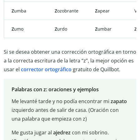
Z
umba
Z
ozobrante
Z
apear
Ve
Z
umo
Z
urdo
Z
umbar
Z
a
Si se desea obtener una corrección ortográfica en torno
a la correcta escritura de la letra “z”, la mejor opción es
usar el
corrector ortográfico
gratuito de Quillbot.
Palabras con z: oraciones y ejemplos
Me levanté tarde y no podía encontrar mi
zapato
izquierdo antes de salir de casa. (Oración con
una palabra que empieza con z)
Me gusta jugar al
ajedrez
con mi sobrino.