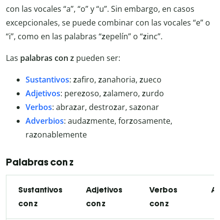
con las vocales “a”, “o” y “u”. Sin embargo, en casos
excepcionales, se puede combinar con las vocales “e” o
“i”, como en las palabras “
z
epelín” o “
z
inc”.
Las
palabras con z
pueden ser:
Sustantivos
:
z
afiro,
z
anahoria,
z
ueco
Adjetivos
: pere
z
oso,
z
alamero,
z
urdo
Verbos
: abra
z
ar, destro
z
ar, sa
z
onar
Adverbios
: auda
z
mente, for
z
osamente,
ra
z
onablemente
Palabras con z
Sustantivos
Adjetivos
Verbos
Ad
con z
con z
con z