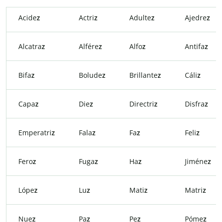
Acide
z
Actri
z
Adulte
z
Ajedre
z
Alcatra
z
Alfére
z
Alfo
z
Antifa
z
Bifa
z
Bolude
z
Brillante
z
Cáli
z
Capa
z
Die
z
Directri
z
Disfra
z
Emperatri
z
Fala
z
Fa
z
Feli
z
Fero
z
Fuga
z
Ha
z
Jiméne
z
Lópe
z
Lu
z
Mati
z
Matri
z
Nue
z
Pa
z
Pe
z
Póme
z