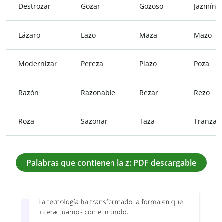
Destro
z
ar
Go
z
ar
Go
z
oso
Ja
z
mín
Lá
z
aro
La
z
o
Ma
z
a
Ma
z
o
Moderni
z
ar
Pere
z
a
Pla
z
o
Po
z
a
Ra
z
ón
Ra
z
onable
Re
z
ar
Re
z
o
Ro
z
a
Sa
z
onar
Ta
z
a
Tran
z
ar
Palabras que contienen la z: PDF descargable