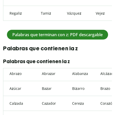
Regali
z
Tami
z
Vázque
z
Veje
z
Palabras que terminan con z: PDF descargable
Palabras que contienen la z
Palabras que contienen la z
Abra
z
o
Abra
z
ar
Alaban
z
a
Alcá
z
ar
A
z
úcar
Ba
z
ar
Bi
z
arro
Bra
z
o
Cal
z
ada
Ca
z
ador
Cere
z
a
Cora
z
ón