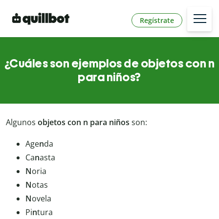
Regístrate
¿Cuáles son ejemplos de objetos con n
para niños?
Algunos
objetos con n para niños
son:
Age
n
da
Ca
n
asta
N
oria
N
otas
N
ovela
Pi
n
tura