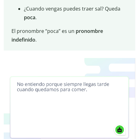
¿Cuando vengas puedes traer sal? Queda
poca
.
El pronombre “poca” es un
pronombre
indefinido
.