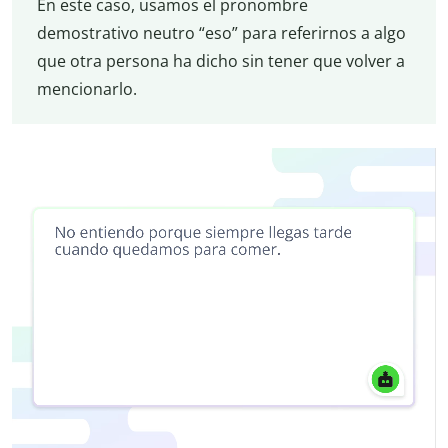
En este caso, usamos el pronombre
demostrativo neutro “eso” para referirnos a algo
que otra persona ha dicho sin tener que volver a
mencionarlo.