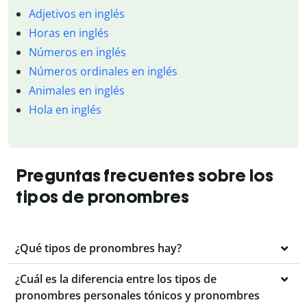
Adjetivos en inglés
Horas en inglés
Números en inglés
Números ordinales en inglés
Animales en inglés
Hola en inglés
Preguntas frecuentes sobre los
tipos de pronombres
¿Qué tipos de pronombres hay?
¿Cuál es la diferencia entre los tipos de
pronombres personales tónicos y pronombres