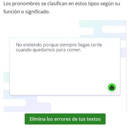
Los pronombres se clasifican en estos tipos según su
función o significado.
Elimina los errores de tus textos