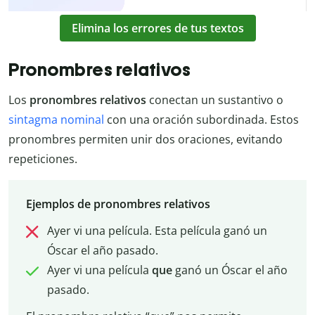
Elimina los errores de tus textos
Pronombres relativos
Los
pronombres relativos
conectan un sustantivo o
sintagma nominal
con una oración subordinada. Estos
pronombres permiten unir dos oraciones, evitando
repeticiones.
Ejemplos de pronombres relativos
Ayer vi una película. Esta película ganó un
Óscar el año pasado.
Ayer vi una película
que
ganó un Óscar el año
pasado.