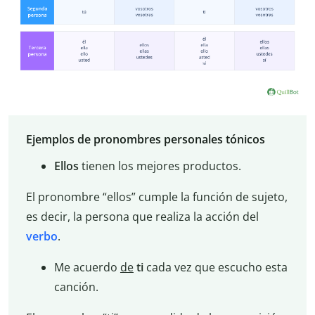
Ejemplos de pronombres personales tónicos
Ellos
tienen los mejores productos.
El pronombre “ellos” cumple la función de sujeto,
es decir, la persona que realiza la acción del
verbo
.
Me acuerdo
de
ti
cada vez que escucho esta
canción.