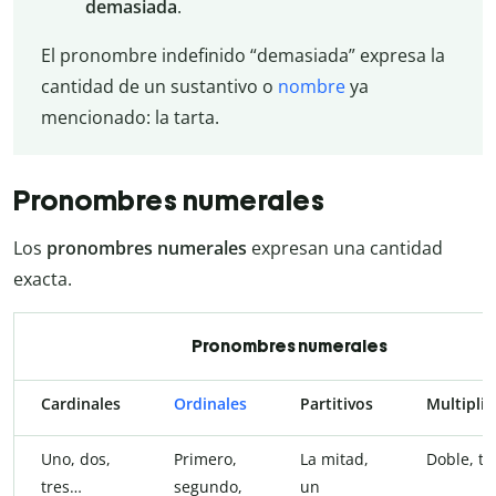
demasiada
.
El pronombre indefinido “demasiada” expresa la
cantidad de un sustantivo o
nombre
ya
mencionado: la tarta.
Pronombres numerales
Los
pronombres numerales
expresan una cantidad
exacta.
Pronombres numerales
Cardinales
Ordinales
Partitivos
Multiplic
Uno, dos,
Primero,
La mitad,
Doble, tr
tres…
segundo,
un