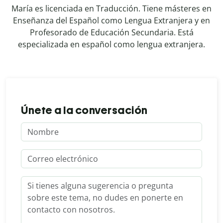
María es licenciada en Traducción. Tiene másteres en
Enseñanza del Español como Lengua Extranjera y en
Profesorado de Educación Secundaria. Está
especializada en español como lengua extranjera.
Únete a la conversación