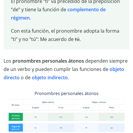
El pronombre “ti” va precedido de la preposición
“de” y tiene la función de
complemento de
régimen
.
Con esta función, el pronombre adopta la forma
“ti” y no “tú”: Me acuerdo de
tú
.
Los
pronombres personales átonos
dependen siempre
de un verbo y pueden cumplir las funciones de
objeto
directo
o de
objeto indirecto
.