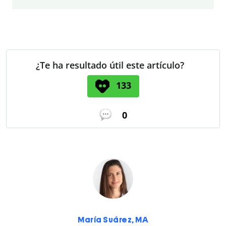
¿Te ha resultado útil este artículo?
133
0
María Suárez, MA