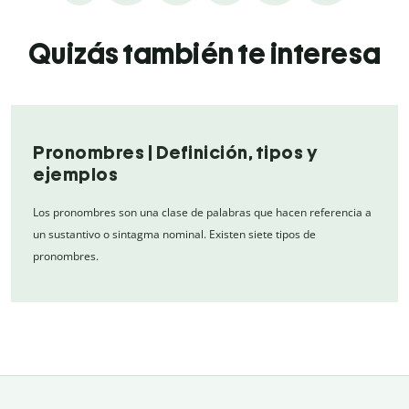
Quizás también te interesa
Pronombres | Definición, tipos y
ejemplos
Los pronombres son una clase de palabras que hacen referencia a
un sustantivo o sintagma nominal. Existen siete tipos de
pronombres.