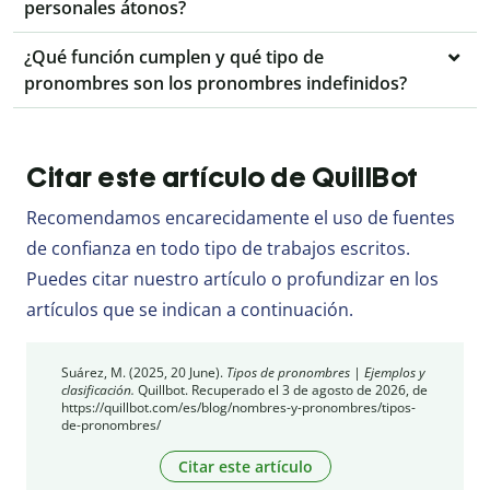
personales átonos?
¿Qué función cumplen y qué tipo de
pronombres son los pronombres indefinidos?
Citar este artículo de QuillBot
Recomendamos encarecidamente el uso de fuentes
de confianza en todo tipo de trabajos escritos.
Puedes citar nuestro artículo o profundizar en los
artículos que se indican a continuación.
Suárez, M. (2025, 20 June).
Tipos de pronombres | Ejemplos y
clasificación.
Quillbot. Recuperado el 3 de agosto de 2026, de
https://quillbot.com/es/blog/nombres-y-pronombres/tipos-
de-pronombres/
Citar este artículo