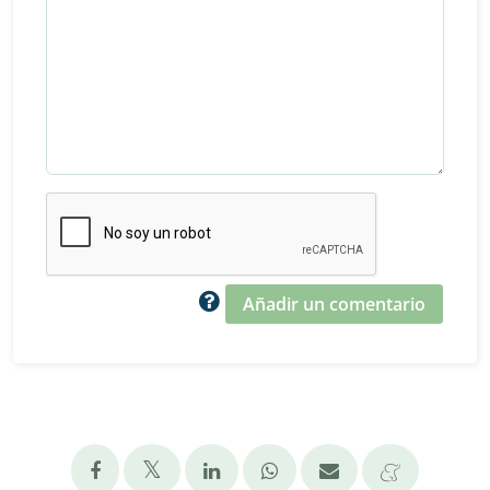
Añadir un comentario