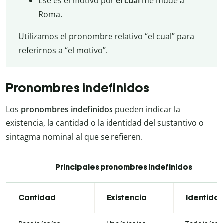
Ese es el motivo por
el cual
me mudé a
Roma.
Utilizamos el pronombre relativo “el cual” para
referirnos a “el motivo”.
Pronombres indefinidos
Los
pronombres indefinidos
pueden indicar la
existencia, la cantidad o la identidad del sustantivo o
sintagma nominal al que se refieren.
Principales pronombres indefinidos
Cantidad
Existencia
Identida