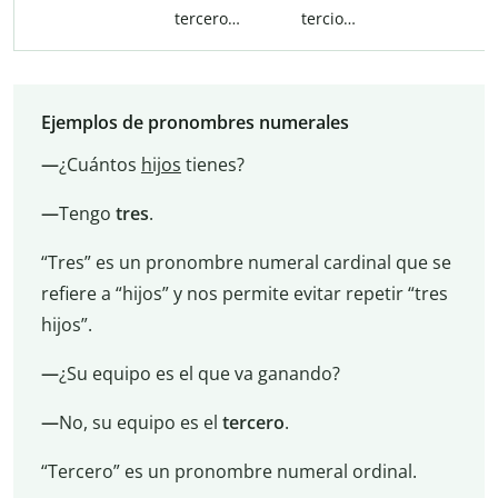
tercero…
tercio…
Ejemplos de pronombres numerales
—
¿Cuántos
hijos
tienes?
—
Tengo
tres
.
“Tres” es un pronombre numeral cardinal que se
refiere a “hijos” y nos permite evitar repetir “tres
hijos”.
—
¿Su equipo es el que va ganando?
—
No, su equipo es el
tercero
.
“Tercero” es un pronombre numeral ordinal.