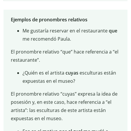
Ejemplos de pronombres relativos
Me gustaría reservar en el restaurante
que
me recomendó Paula.
El pronombre relativo “que” hace referencia a “el
restaurante”.
¿Quién es el artista
cuyas
esculturas están
expuestas en el museo?
El pronombre relativo “cuyas” expresa la idea de
posesión y, en este caso, hace referencia a “el
artista”: las esculturas de este artista están
expuestas en el museo.