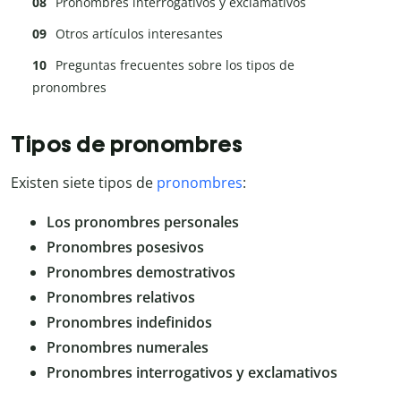
Pronombres interrogativos y exclamativos
Otros artículos interesantes
Preguntas frecuentes sobre los tipos de
pronombres
Tipos de pronombres
Existen siete tipos de
pronombres
:
Los pronombres personales
Pronombres posesivos
Pronombres demostrativos
Pronombres relativos
Pronombres indefinidos
Pronombres numerales
Pronombres interrogativos y exclamativos