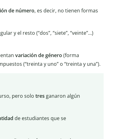
xión de número
, es decir, no tienen formas
ular y el resto (“dos”, “siete”, “veinte”…)
sentan
variación de género
(forma
mpuestos (“treinta y uno” o “treinta y una”).
urso, pero solo
tres
ganaron algún
ntidad
de estudiantes que se