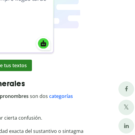
e tus textos
merales
pronombres
son dos
categorías
 cierta confusión.
dad exacta del sustantivo o sintagma