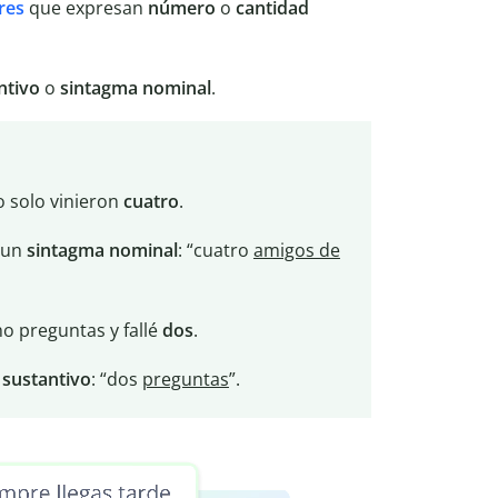
res
que expresan
número
o
cantidad
ntivo
o
sintagma nominal
.
o solo vinieron
cuatro
.
 un
sintagma
nominal
: “cuatro
amigos de
ho preguntas y fallé
dos
.
n
sustantivo
: “dos
preguntas
”.