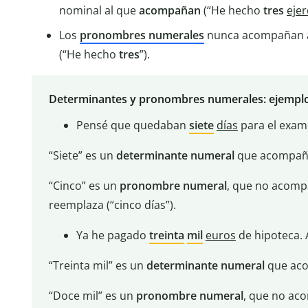
nominal al que
acompañan
(“He hecho
tres
ejer
Los
pronombres numerales
nunca acompañan a 
(“He hecho
tres
”).
Determinantes y pronombres numerales: ejempl
Pensé que quedaban
siete
días
para el exame
“Siete” es un
determinante numeral
que acompaña 
“Cinco” es un
pronombre numeral
, que no acompa
reemplaza (“cinco días”).
Ya he pagado
treinta
mil
euros
de hipoteca.
“Treinta mil” es un
determinante numeral
que aco
“Doce mil” es un
pronombre numeral
, que no aco