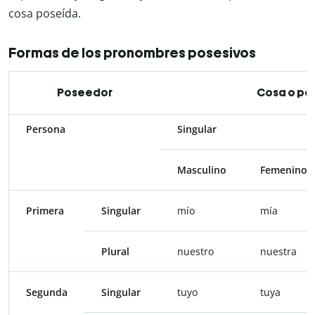
cosa poseída.
Formas de los pronombres posesivos
Poseedor
Cosa o pe
Persona
Singular
Masculino
Femenino
Primera
Singular
mío
mía
Plural
nuestro
nuestra
Segunda
Singular
tuyo
tuya