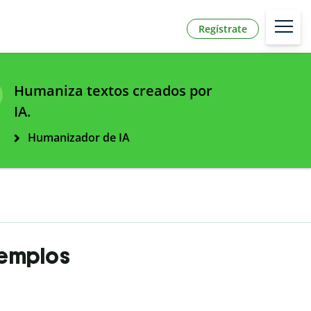
Regístrate
Humaniza textos creados por
IA.
Humanizador de IA
jemplos