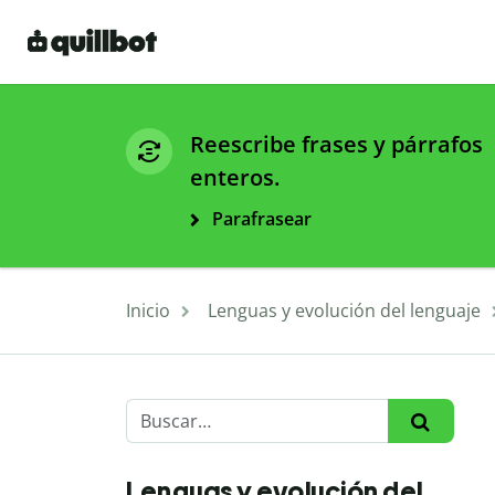
Reescribe frases y párrafos
enteros.
Parafrasear
Inicio
Lenguas y evolución del lenguaje
Lenguas y evolución del