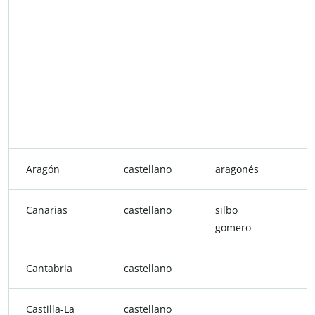
Aragón
castellano
aragonés
a
Canarias
castellano
silbo
c
gomero
Cantabria
castellano
Castilla-La
castellano