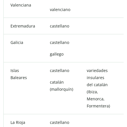
Valenciana
valenciano
Extremadura
castellano
e
Galicia
castellano
gallego
Islas
castellano
variedades
Baleares
insulares
catalán
del catalán
(mallorquín)
(Ibiza,
Menorca,
Formentera)
La Rioja
castellano
r