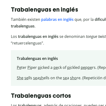
Trabalenguas en inglés
También existen
palabras en inglés
que, por la
dificu
trabalenguas
.
Los
trabalenguas en inglés
se denominan
tongue twist
“retuercelenguas”.
Trabalenguas en inglés
Pe
ter
Pi
per
pi
cked a
pe
ck of
pi
ckled
pe
p
pe
rs. (Re
She
se
lls
se
a
sh
ells on the
se
a
sho
re. (Repetición 
Trabalenguas cortos
Los
trabalenguas
, además de oraciones, pueden se