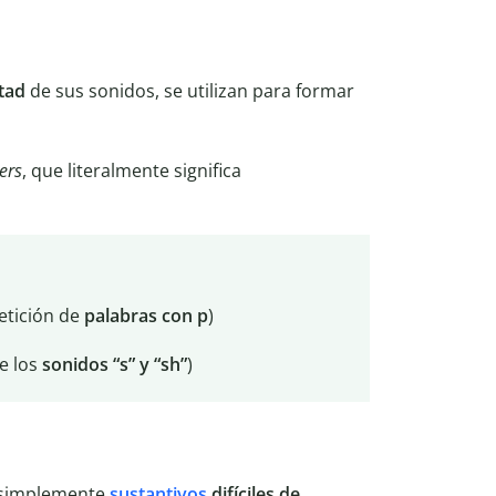
ltad
de sus sonidos, se utilizan para formar
ers
, que literalmente significa
petición de
palabras con p
)
de los
sonidos “s” y “sh”
)
r simplemente
sustantivos
difíciles de