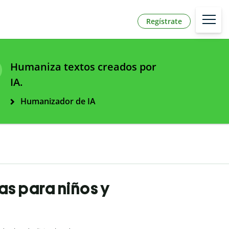
Regístrate
Humaniza textos creados por
IA.
Humanizador de IA
s para niños y