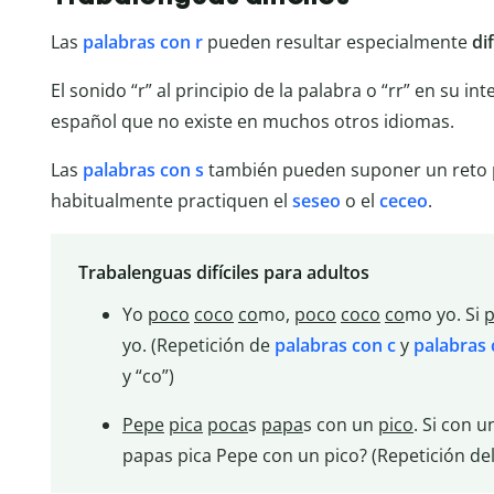
Las
palabras con r
pueden resultar especialmente
dif
El sonido “r” al principio de la palabra o “rr” en su in
español que no existe en muchos otros idiomas.
Las
palabras con s
también pueden suponer un reto p
habitualmente practiquen el
seseo
o el
ceceo
.
Trabalenguas difíciles para adultos
Yo
poco
coco
co
mo,
poco
coco
co
mo yo. Si
yo. (Repetición de
palabras con c
y
palabras 
y “co”)
Pepe
pica
poca
s
papa
s con un
pico
. Si con 
papas pica Pepe con un pico? (Repetición del 