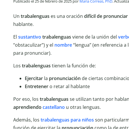
Publicado el 25 de febrero de 2025 por
María Correas, PhD
. Actuali
Un
trabalenguas
es una oración
difícil de pronunciar
hablante.
El
sustantivo
trabalenguas
viene de la unión del
verb
“obstaculizar”) y el
nombre
“lengua” (en referencia a 
para pronunciar).
Los
trabalenguas
tienen la función de:
Ejercitar
la
pronunciación
de ciertas combinacio
Entretener
o retar al hablante
Por eso, los
trabalenguas
se utilizan tanto por habla
aprendiendo
castellano
u otras lenguas.
Además, los
trabalenguas para niños
son particular
función de ejercitar la
pronunciación
como la de entr