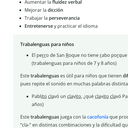
Aumentar la
fluidez verbal
Mejorar la
dicción
Trabajar la
perseverancia
Entretenerse
y practicar el idioma
Trabalenguas para niños
El pe
rr
o de San
R
oque no tiene
r
abo po
r
qu
(trabalenguas para niños de 7 y 8 años)
Este
trabalenguas
es útil para niños que tienen
di
pues repite el sonido en muchas palabras distinta
Pabl
ito
cla
vó un
cla
v
ito
, ¿qué
cla
v
ito
cla
vó Pa
años)
Este
trabalenguas
juega con la
cacofonía
que pro
“cla-” en distintas combinaciones y la dificultad 