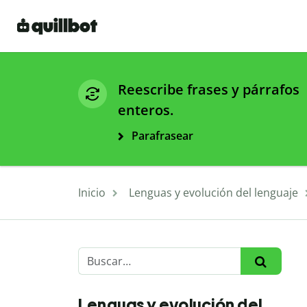
Reescribe frases y párrafos
enteros.
Parafrasear
Inicio
Lenguas y evolución del lenguaje
Lenguas y evolución del