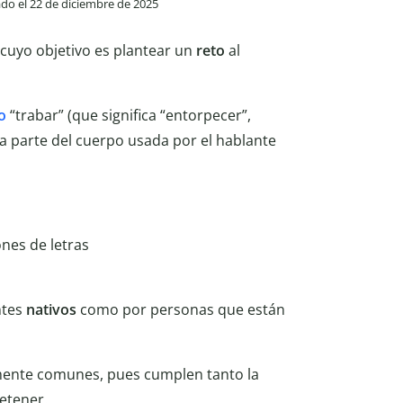
zado el 22 de diciembre de 2025
cuyo objetivo es plantear un
reto
al
o
“trabar” (que significa “entorpecer”,
la parte del cuerpo usada por el hablante
nes de letras
ntes
nativos
como por personas que están
mente comunes, pues cumplen tanto la
etener.