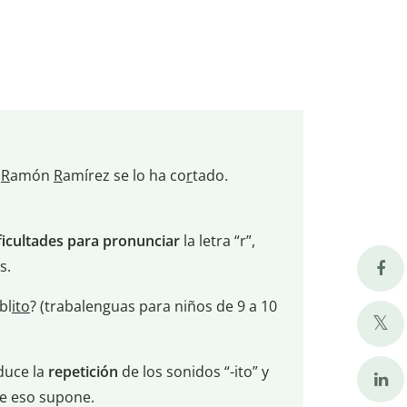
e
R
amón
R
amírez se lo ha co
r
tado.
ficultades para pronunciar
la letra “r”,
s.
bl
ito
? (trabalenguas para niños de 9 a 10
duce la
repetición
de los sonidos “-ito” y
que eso supone.