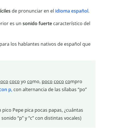
íciles
de pronunciar en el
idioma español
.
terior es un
sonido fuerte
característico del
ara los hablantes nativos de español que
poco
coco
yo
co
mo,
poco
coco
co
mpro
con p,
con alternancia de las sílabas “po”
un pico Pepe pica pocas papas, ¿cuántas
sonido “p” y “c” con distintas vocales)