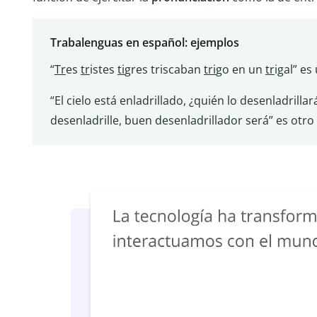
Trabalenguas en español: ejemplos
“
Tr
es
tr
istes
ti
gres triscaban
tri
go en un
tr
igal” es
“El cielo está enladrillado, ¿quién lo desenladrilla
desenladrille, buen desenladrillador será” es otro