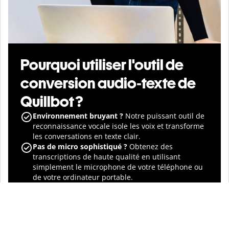
Pourquoi utiliser l'outil de
conversion audio‑texte de
Quillbot ?
Environnement bruyant ?
Notre puissant outil de
reconnaissance vocale isole les voix et transforme
les conversations en texte clair.
Pas de micro sophistiqué ?
Obtenez des
transcriptions de haute qualité en utilisant
simplement le microphone de votre téléphone ou
de votre ordinateur portable.
Discours imparfait ?
Notre système comprend les
personnes qui parlent vite, les interlocuteurs qui
se chevauchent et les conversations naturelles.
Mises à jour régulières:
Profitez de nombreuses
fonctionnalités innovantes grâce aux mises à jour