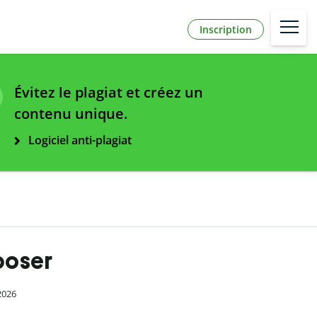
Inscription
Évitez le plagiat et créez un
contenu unique.
Logiciel anti-plagiat
poser
 2026