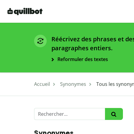
Réécrivez des phrases et de
paragraphes entiers.
Reformuler des textes
Accueil
Synonymes
Tous les synony
Synonymes