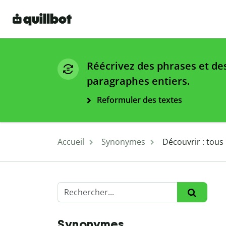
Réécrivez des phrases et de
paragraphes entiers.
Reformuler des textes
Accueil
Synonymes
Découvrir : tous
Synonymes