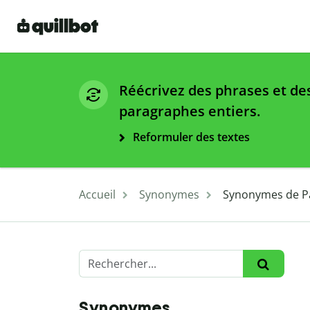
Réécrivez des phrases et de
paragraphes entiers.
Reformuler des textes
Accueil
Synonymes
Synonymes de P
Synonymes