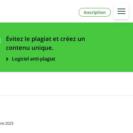
Inscription
Évitez le plagiat et créez un
contenu unique.
Logiciel anti-plagiat
bre 2025