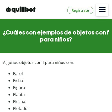
Regístrate
¿Cuáles son ejemplos de objetos con f
para niños?
Algunos
objetos con f para niños
son:
F
arol
F
icha
F
igura
F
lauta
F
lecha
F
lotador