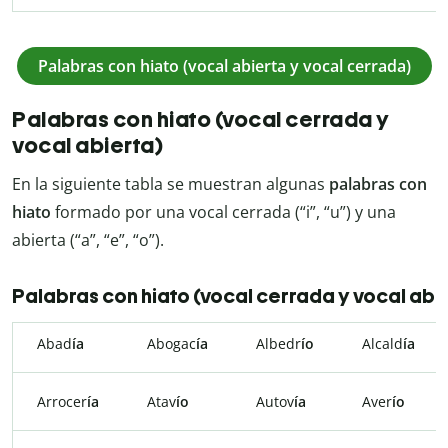
Palabras con hiato (vocal abierta y vocal cerrada)
Palabras con hiato (vocal cerrada y
vocal abierta)
En la siguiente tabla se muestran algunas
palabras con
hiato
formado por una vocal cerrada (“i”, “u”) y una
abierta (“a”, “e”, “o”).
Palabras con hiato (vocal cerrada y vocal abi
Abad
ía
Abogac
ía
Albedr
ío
Alcald
ía
Arrocer
ía
Atav
ío
Autov
ía
Aver
ío