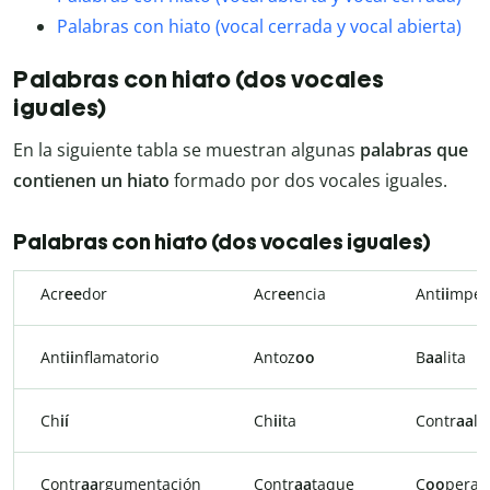
Palabras con hiato (vocal cerrada y vocal abierta)
Palabras con hiato (dos vocales
iguales)
En la siguiente tabla se muestran algunas
palabras que
contienen un hiato
formado por dos vocales iguales.
Palabras con hiato (dos vocales iguales)
Acr
ee
dor
Acr
ee
ncia
Ant
ii
mper
Ant
ii
nflamatorio
Antoz
oo
B
aa
lita
Ch
ií
Ch
ii
ta
Contr
aa
lm
Contr
aa
rgumentación
Contr
aa
taque
C
oo
perac