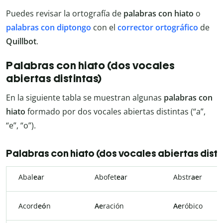
Puedes revisar la ortografía de
palabras
con
hiato
o
palabras
con
diptongo
con el
corrector ortográfico
de
Quillbot
.
Palabras con hiato (dos vocales
abiertas distintas)
En la siguiente tabla se muestran algunas
palabras con
hiato
formado por dos vocales abiertas distintas (“a”,
“e”, “o”).
Palabras con hiato (dos vocales abiertas disti
Abal
ea
r
Abofet
ea
r
Abstr
ae
r
Acord
eó
n
Ae
ración
Ae
róbico