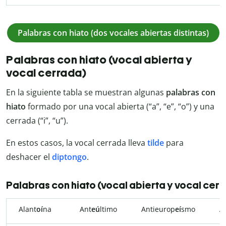
Palabras con hiato (dos vocales abiertas distintas)
Palabras con hiato (vocal abierta y
vocal cerrada)
En la siguiente tabla se muestran algunas
palabras con
hiato
formado por una vocal abierta (“a”, “e”, “o”) y una
cerrada (“i”, “u”).
En estos casos, la vocal cerrada lleva
tilde
para
deshacer el
diptongo
.
Palabras con hiato (vocal abierta y vocal cer
Alant
oí
na
Ant
eú
ltimo
Antieurop
eí
smo
A