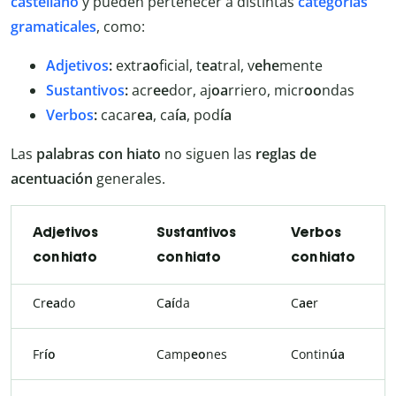
castellano
y pueden pertenecer a distintas
categorías
gramaticales
, como:
Adjetivos
:
extr
ao
ficial, t
ea
tral, v
ehe
mente
Sustantivos
:
acr
ee
dor, aj
oa
rriero, micr
oo
ndas
Verbos
:
cacar
ea
, ca
ía
, pod
ía
Las
palabras con hiato
no siguen las
reglas de
acentuación
generales.
Adjetivos
Sustantivos
Verbos
con hiato
con hiato
con hiato
Cr
ea
do
C
aí
da
C
ae
r
Fr
ío
Camp
eo
nes
Contin
úa