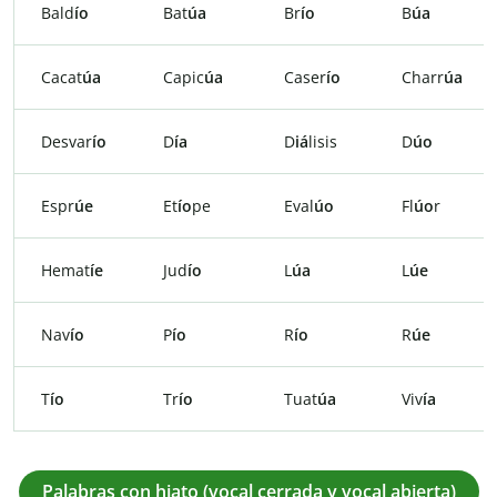
Bald
ío
Bat
úa
Br
ío
B
úa
Cacat
úa
Capic
úa
Caser
ío
Charr
úa
Desvar
ío
D
ía
D
iá
lisis
D
úo
Espr
úe
Et
ío
pe
Eval
úo
Fl
úo
r
Hemat
íe
Jud
ío
L
úa
L
úe
Nav
ío
P
ío
R
ío
R
úe
T
ío
Tr
ío
Tuat
úa
Viv
ía
Palabras con hiato (vocal cerrada y vocal abierta)