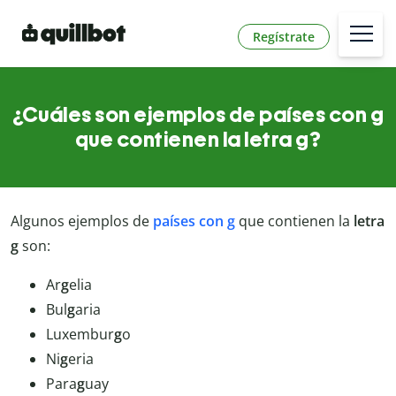
Regístrate
¿Cuáles son ejemplos de países con g
que contienen la letra g?
Algunos ejemplos de
países con g
que contienen la
letra
g
son:
Ar
g
elia
Bul
g
aria
Luxembur
g
o
Ni
g
eria
Para
g
uay