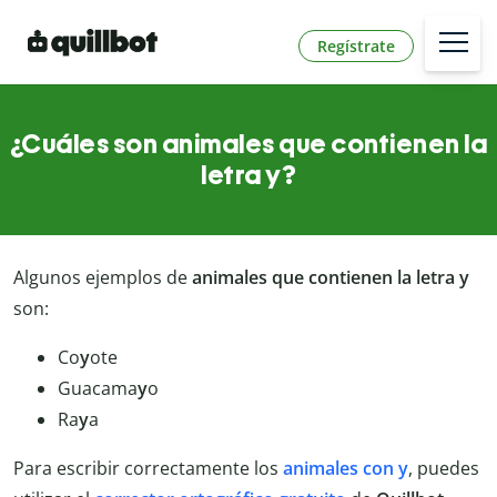
Regístrate
¿Cuáles son animales que contienen la
letra y?
Algunos ejemplos de
animales que contienen la letra y
son:
Co
y
ote
Guacama
y
o
Ra
y
a
Para escribir correctamente los
animales con y
, puedes