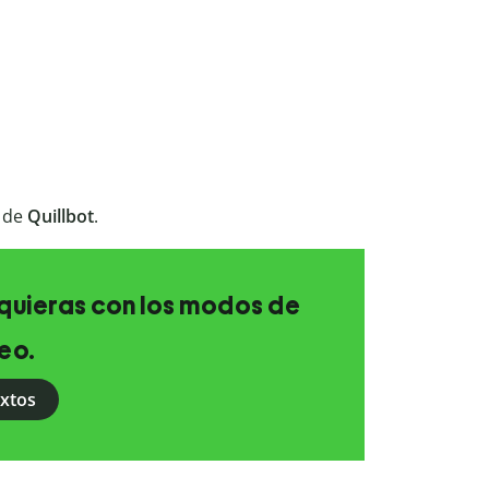
de
Quillbot
.
e quieras con los modos de
eo.
extos