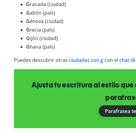
G
ranada (ciudad)
G
abón (país)
G
énova (ciudad)
G
recia (país)
G
ijón (ciudad)
G
hana (país)
Puedes descubrir otras
ciudades con g
con el
chat IA
Ajusta tu escritura al estilo qu
parafras
Parafrasea t