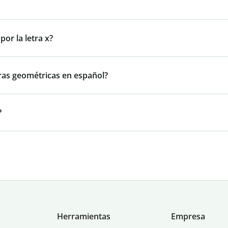
or la letra x?
ras geométricas en español?
?
Herramientas
Empresa