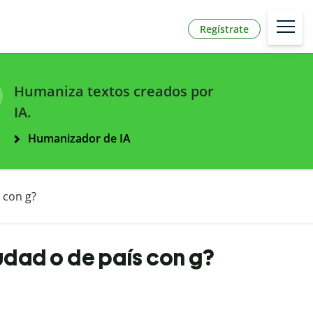
Regístrate
Humaniza textos creados por
IA.
Humanizador de IA
 con g?
udad o de país con g?