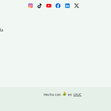
da
Hecho con
en
UIUC