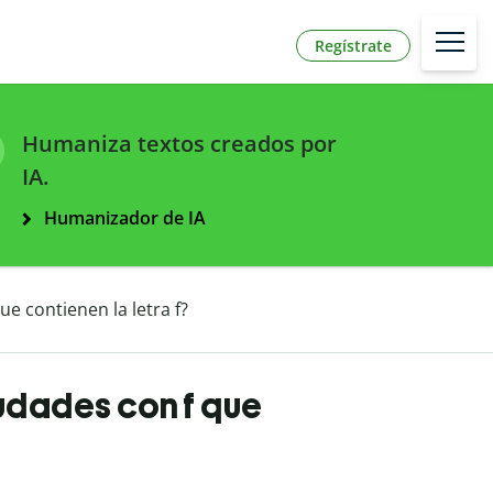
Regístrate
Humaniza textos creados por
IA.
Humanizador de IA
e contienen la letra f?
udades con f que