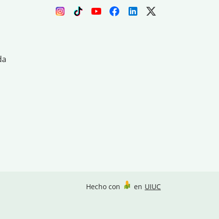
da
Hecho con
en
UIUC