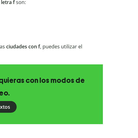
a
letra f
son:
las
ciudades con f
, puedes utilizar el
e quieras con los modos de
eo.
extos