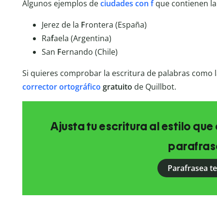
Algunos ejemplos de
ciudades con f
que contienen l
Jerez de la
F
rontera (España)
Ra
f
aela (Argentina)
San
F
ernando (Chile)
Si quieres comprobar la escritura de palabras como 
corrector ortográfico
gratuito
de Quillbot.
Ajusta tu escritura al estilo qu
parafras
Parafrasea t