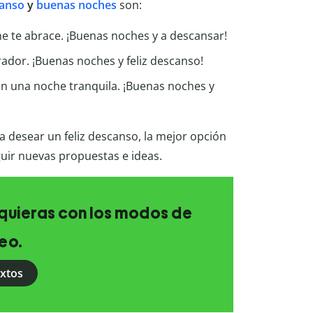
canso
y
buenas noches
son:
che te abrace. ¡Buenas noches y a descansar!
ador. ¡Buenas noches y feliz descanso!
len una noche tranquila. ¡Buenas noches y
a desear un feliz descanso, la mejor opción
uir nuevas propuestas e ideas.
e quieras con los modos de
eo.
extos