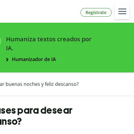
Regístrate
Humaniza textos creados por
IA.
Humanizador de IA
ar buenas noches y feliz descanso?
ases para desear
anso?