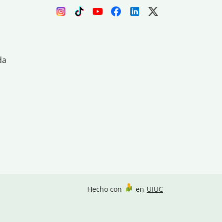
da
Hecho con
en
UIUC