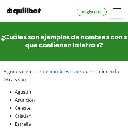
Regístrate
¿Cuáles son ejemplos de nombres con s
que contienen la letra s?
Algunos ejemplos de
nombres con s
que contienen la
letra s
son:
Agu
s
tín
A
s
unción
Cele
s
te
Cri
s
tian
E
s
trella