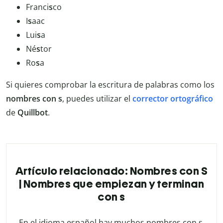
Franci
s
co
I
s
aac
Lui
s
a
Né
s
tor
Ro
s
a
Si quieres comprobar la escritura de palabras como los
nombres con s
, puedes utilizar el
corrector ortográfico
de
Quillbot
.
Artículo relacionado: Nombres con S
| Nombres que empiezan y terminan
con s
En el idioma español hay muchos nombres con s.