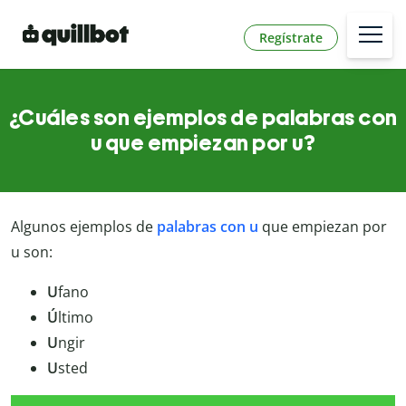
Regístrate
¿Cuáles son ejemplos de palabras con
u que empiezan por u?
Algunos ejemplos de
palabras con u
que empiezan por
u son:
U
fano
Ú
ltimo
U
ngir
U
sted