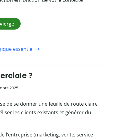
ection en fonction de votre contexte
vierge
gique essentiel
erciale ?
embre 2025
se de se donner une feuille de route claire
liser les clients existants et générer du
 de l’entreprise (marketing, vente, service