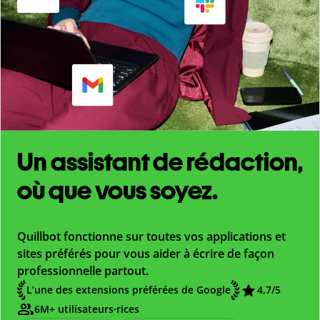
Un assistant de rédaction,
où que vous soyez.
Quillbot fonctionne sur toutes vos applications et
sites préférés pour vous aider à écrire de façon
professionnelle partout.
L’une des extensions préférées de Google
4,7
/5
6M+ utilisateurs·rices