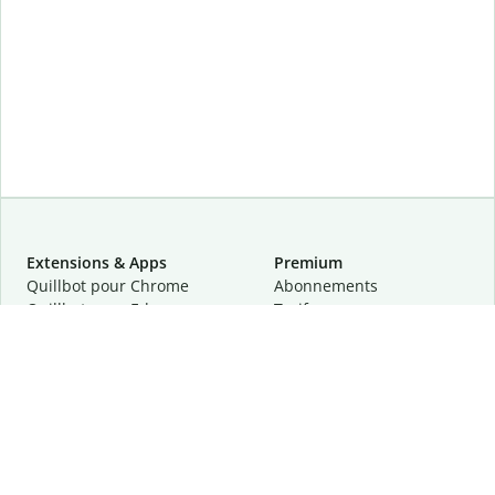
Extensions & Apps
Premium
Quillbot pour Chrome
Abonnements
Quillbot pour Edge
Tarifs
Quillbot pour Safari
Pour les entreprises
Quillbot pour Android
Affiliation
Quillbot
pour
iOS
Demander une démo
Quillbot pour Windows
Quillbot pour macOS
Quillbot pour Word
Outils
Entreprise
Outils de rédaction
À propos