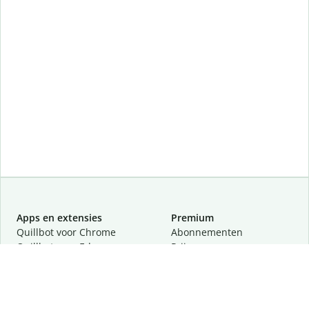
Apps en extensies
Premium
Quillbot voor Chrome
Abonnementen
Quillbot voor Edge
Prijzen
Quillbot voor Safari
Partners
Quillbot voor Android
Een demo aanvragen
Quillbot voor iOS
Quillbot voor Windows