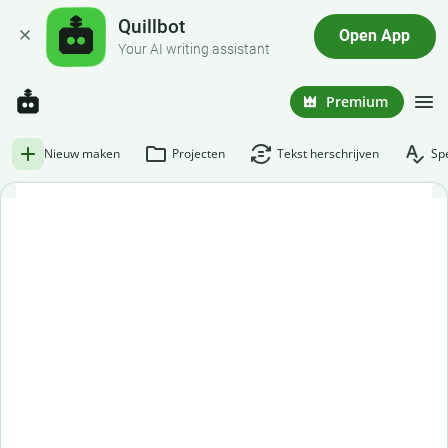
Quillbot
Open App
Your AI writing assistant
Premium
Nieuw maken
Projecten
Tekst herschrijven
Spe