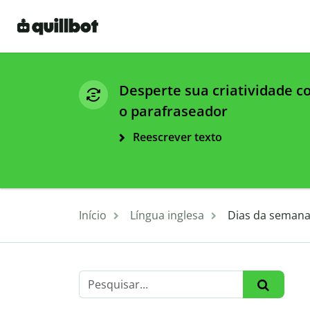
Desperte sua criatividade 
o parafraseador
Reescrever texto
Início
Língua inglesa
Dias da semana