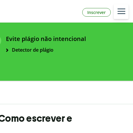
Inscrever
Evite plágio não intencional
Detector de plágio
 Como escrever e