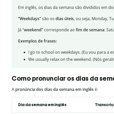
Em inglês, os dias da semana são divididos em do
“Weekdays”
são os
dias úteis
, ou seja, Monday, T
Já “
weekend”
corresponde ao
fim de semana
: Sa
Exemplos de frases:
I go to school on weekdays. (Eu vou para a es
We usually relax on the weekend. (Nós gera
Como pronunciar os dias da sem
A
pronúncia dos dias da semana em inglês
é:
Dia da semana em inglês
Transcriç