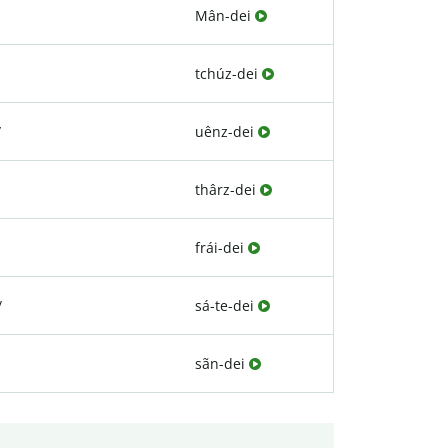
Mân-dei
tchúz-dei
/
uênz-dei
thârz-dei
frái-dei
/
sá-te-dei
sãn-dei