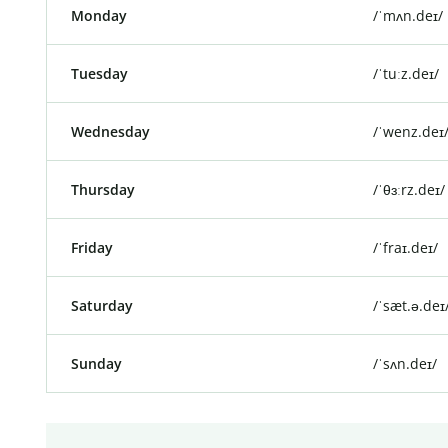
Monday
/ˈmʌn.deɪ/
Tuesday
/ˈtuːz.deɪ/
Wednesday
/ˈwenz.deɪ
Thursday
/ˈθɜːrz.deɪ/
Friday
/ˈfraɪ.deɪ/
Saturday
/ˈsæt.ə.deɪ
Sunday
/ˈsʌn.deɪ/