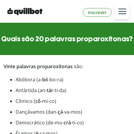
Inscrever
Quais são 20 palavras proparoxítonas?
Vinte palavras proparoxítonas
são:
Abóbora (a-
bó
-bo-ra)
Antártida (an-
tár
-ti-da)
Cômico (
cô
-mi-co)
Dançávamos (dan-
çá
-va-mos)
Democrático (de-mo-
crá
-ti-co)
Éramos (
é
-ra-mos)