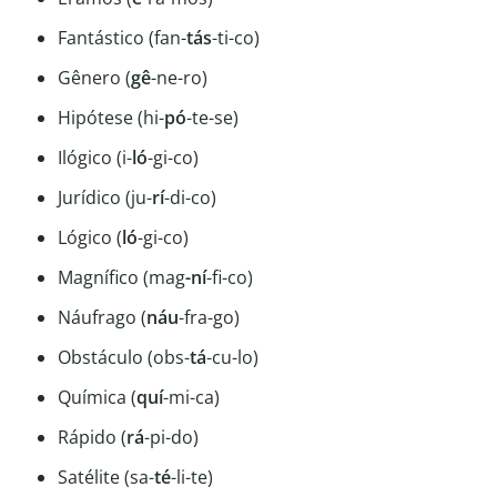
Fantástico (fan-
tás
-ti-co)
Gênero (
gê
-ne-ro)
Hipótese (hi-
pó
-te-se)
Ilógico (i-
ló
-gi-co)
Jurídico (ju-
rí
-di-co)
Lógico (
ló
-gi-co)
Magnífico (mag
-ní
-fi-co)
Náufrago (
náu
-fra-go)
Obstáculo (obs-
tá
-cu-lo)
Química (
quí
-mi-ca)
Rápido (
rá
-pi-do)
Satélite (sa-
té
-li-te)