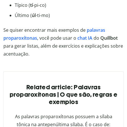
Típico (
tí
-pi-co)
Último (
úl
-ti-mo)
Se quiser encontrar mais exemplos de
palavras
proparoxítonas
, você pode usar o
chat IA
do
Quillbot
para gerar listas, além de exercícios e explicações sobre
acentuação.
Related article: Palavras
proparoxítonas | O que são, regras e
exemplos
As palavras proparoxítonas possuem a sílaba
tônica na antepenúltima sílaba. É o caso de: