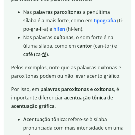
Nas
palavras paroxítonas
a penúltima
sílaba é a mais forte, como em
tipografia
(ti-
po-gra-
fi
-a) e
hífen
(
hí
-fen).
Nas palavras
oxítonas
, o som forte é na
última sílaba, como em
cantor
(can-
tor
) e
café
(ca-
fé
).
Pelos exemplos, note que as palavras oxítonas e
paroxítonas podem ou não levar acento gráfico.
Por isso, em
palavras paroxítonas e oxítonas
, é
importante diferenciar
acentuação tônica
de
acentuação gráfica
.
Acentuação tônica
: refere-se à sílaba
pronunciada com mais intensidade em uma