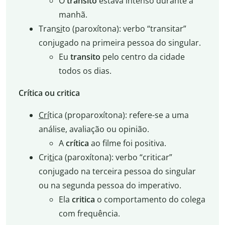
O
trânsito
estava intenso durante a
manhã.
Tran
si
to (paroxítona): verbo “transitar”
conjugado na primeira pessoa do singular.
Eu
transito
pelo centro da cidade
todos os dias.
Crítica ou critica
Crí
tica (proparoxítona): refere-se a uma
análise, avaliação ou opinião.
A
crítica
ao filme foi positiva.
Cri
ti
ca (paroxítona): verbo “criticar”
conjugado na terceira pessoa do singular
ou na segunda pessoa do imperativo.
Ela
critica
o comportamento do colega
com frequência.