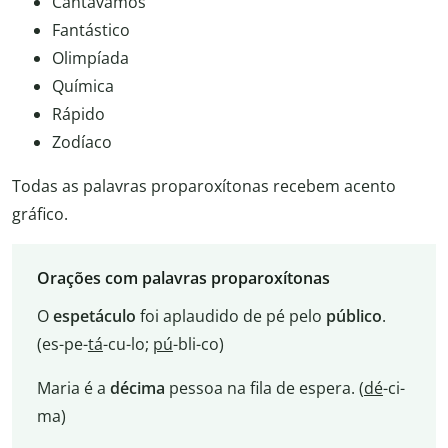
Cantávamos
Fantástico
Olimpíada
Química
Rápido
Zodíaco
Todas as palavras proparoxítonas recebem acento
gráfico.
Orações com palavras proparoxítonas
O
espetáculo
foi aplaudido de pé pelo
público
.
(es-pe-
tá
-cu-lo;
pú
-bli-co)
Maria é a
décima
pessoa na fila de espera. (
dé
-ci-
ma)