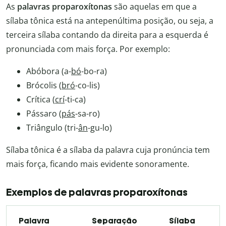
As
palavras proparoxítonas
são aquelas em que a
sílaba tônica está na antepenúltima posição, ou seja, a
terceira sílaba contando da direita para a esquerda é
pronunciada com mais força. Por exemplo:
Abóbora (a-
bó
-bo-ra)
Brócolis (
bró
-co-lis)
Crítica (
crí
-ti-ca)
Pássaro (
pás
-sa-ro)
Triângulo (tri-
ân
-gu-lo)
Sílaba tônica é a sílaba da palavra cuja pronúncia tem
mais força, ficando mais evidente sonoramente.
Exemplos de palavras proparoxítonas
Palavra
Separação
Sílaba