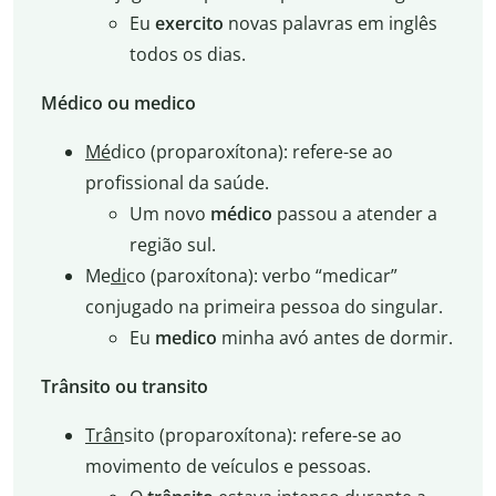
Eu
exercito
novas palavras em inglês
todos os dias.
Médico ou medico
Mé
dico (proparoxítona): refere-se ao
profissional da saúde.
Um novo
médico
passou a atender a
região sul.
Me
di
co (paroxítona): verbo “medicar”
conjugado na primeira pessoa do singular.
Eu
medico
minha avó antes de dormir.
Trânsito ou transito
Trân
sito (proparoxítona): refere-se ao
movimento de veículos e pessoas.