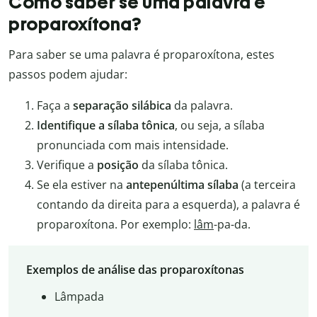
Como saber se uma palavra é
proparoxítona?
Para saber se uma palavra é proparoxítona, estes
passos podem ajudar:
Faça a
separação silábica
da palavra.
Identifique a sílaba tônica
, ou seja, a sílaba
pronunciada com mais intensidade.
Verifique a
posição
da sílaba tônica.
Se ela estiver na
antepenúltima sílaba
(a terceira
contando da direita para a esquerda), a palavra é
proparoxítona. Por exemplo:
lâm
-pa-da.
Exemplos de análise das proparoxítonas
Lâmpada