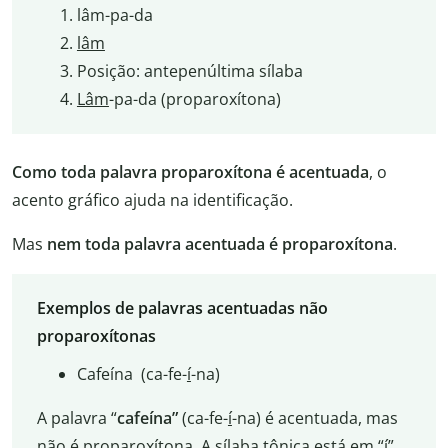
lâm-pa-da
lâm
Posição: antepenúltima sílaba
Lâm
-pa-da (proparoxítona)
Como toda palavra proparoxítona é acentuada
, o
acento gráfico ajuda na identificação.
Mas
nem toda palavra acentuada é proparoxítona
.
Exemplos de palavras acentuadas não
proparoxítonas
Cafeína
(ca-fe-
í
-na)
A palavra “
cafeína”
(ca-fe-
í
-na) é acentuada, mas
não é proparoxítona. A sílaba tônica está em “í”,