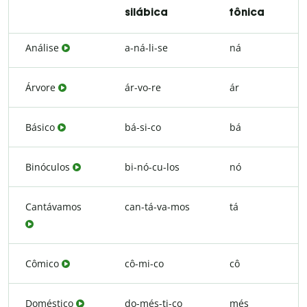
silábica
tônica
Análise
a-ná-li-se
ná
Árvore
ár-vo-re
ár
Básico
bá-si-co
bá
Binóculos
bi-nó-cu-los
nó
Cantávamos
can-tá-va-mos
tá
Cômico
cô-mi-co
cô
Doméstico
do-més-ti-co
més