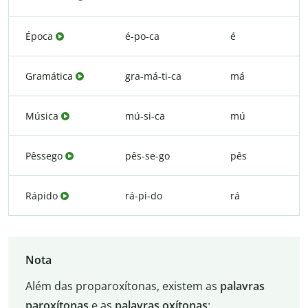
Época
é-po-ca
é
Gramática
gra-má-ti-ca
má
Música
mú-si-ca
mú
Pêssego
pês-se-go
pês
Rápido
rá-pi-do
rá
Nota
Além das proparoxítonas, existem as
palavras
paroxítonas
e as
palavras
oxítonas
: