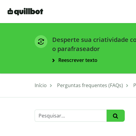
Desperte sua criatividade 
o parafraseador
Reescrever texto
Início
Perguntas frequentes (FAQs)