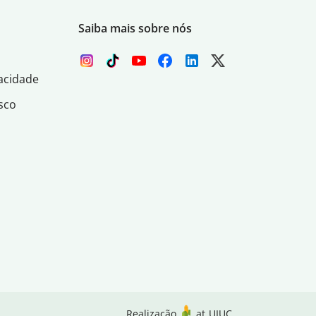
Saiba mais sobre nós
acidade
sco
Realização
at
UIUC