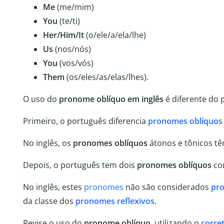
Me
(me/mim)
You
(te/ti)
Her/Him/It
(o/ele/a/ela/lhe)
Us
(nos/nós)
You
(vos/vós)
Them
(os/eles/as/elas/lhes).
O uso do
pronome oblíquo em inglês
é diferente do 
Primeiro, o português diferencia
pronomes oblíquos
No inglês, os
pronomes oblíquos
átonos e tônicos t
Depois, o português tem dois
pronomes oblíquos
com
No inglês, estes
pronomes
não são considerados
pro
da classe dos
pronomes reflexivos
.
Revise o uso do
pronome oblíquo
, utilizando o
corre