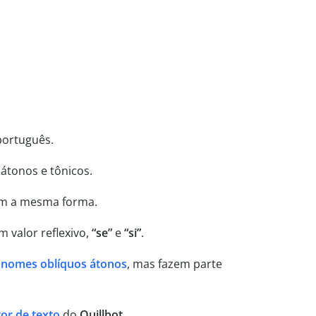
português.
átonos e tônicos.
êm a mesma forma.
 valor reflexivo,
“se”
e
“si”
.
nomes oblíquos átonos
, mas fazem parte
tor de texto
do
Quillbot
.