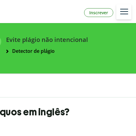
Inscrever
Evite plágio não intencional
Detector de plágio
quos em inglês?