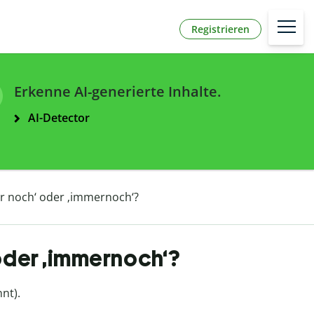
Registrieren
Erkenne AI-generierte Inhalte.
AI-Detector
r noch‘ oder ‚immernoch‘?
oder ‚immernoch‘?
nt).