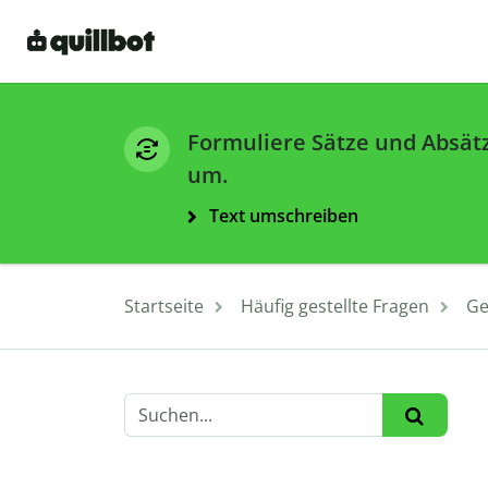
Formuliere Sätze und Absät
um.
Text umschreiben
Startseite
Häufig gestellte Fragen
Ge