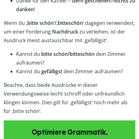
Danke für den Kaffee! –
Gern geschehen
!/
Nichts zu
danken
!
Wenn du
‚bitte schön‘/‚bitteschön‘
dagegen verwendest,
um einer Forderung
Nachdruck
zu verleihen, ist der
Ausdruck meist austauschbar mit ‚gefälligst‘.
Kannst du
bitte schön/bitteschön
dein Zimmer
aufräumen?
Kannst du
gefälligst
dein Zimmer aufräumen?
Beachte, dass beide Ausdrücke in dieser
Verwendungsweise leicht schroff oder unfreundlich
klingen können. Dies gilt für ‚gefälligst‘ noch mehr als
für ‚bitte schön‘.
Optimiere Grammatik,