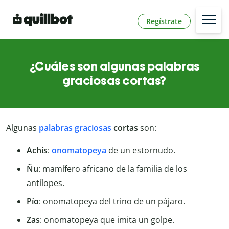
Regístrate
¿Cuáles son algunas palabras
graciosas cortas?
Algunas
palabras graciosas
cortas
son:
Achís
:
onomatopeya
de un estornudo.
Ñu
: mamífero africano de la familia de los
antílopes.
Pío
: onomatopeya del trino de un pájaro.
Zas
: onomatopeya que imita un golpe.