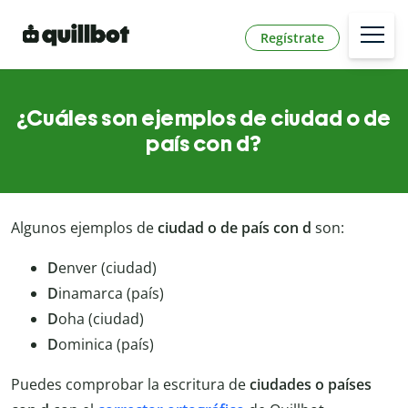
Regístrate
¿Cuáles son ejemplos de ciudad o de
país con d?
Algunos ejemplos de
ciudad o de país con d
son:
D
enver (ciudad)
D
inamarca (país)
D
oha (ciudad)
D
ominica (país)
Puedes comprobar la escritura de
ciudades o países