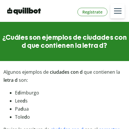
Regístrate
¿Cuáles son ejemplos de ciudades con
d que contienen la letra d?
Algunos ejemplos de
ciudades con d
que contienen la
letra d
son:
E
d
imburgo
Lee
d
s
Pa
d
ua
Tole
d
o