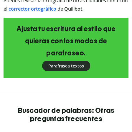
Puedes revisar la ortografía de otras
ciudades con t
con
el
corrector ortográfico
de
Quillbot
.
Ajusta tu escritura al estilo que
quieras con los modos de
parafraseo.
Parafrasea textos
Buscador de palabras: Otras
preguntas frecuentes