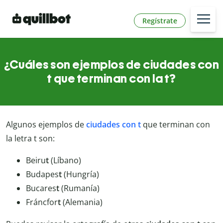
Regístrate
¿Cuáles son ejemplos de ciudades con
t que terminan con la t?
Algunos ejemplos de
ciudades con t
que terminan con
la letra t son:
Beiru
t
(Líbano)
Budapes
t
(Hungría)
Bucares
t
(Rumanía)
Fráncfor
t
(Alemania)