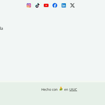
da
Hecho con
en
UIUC