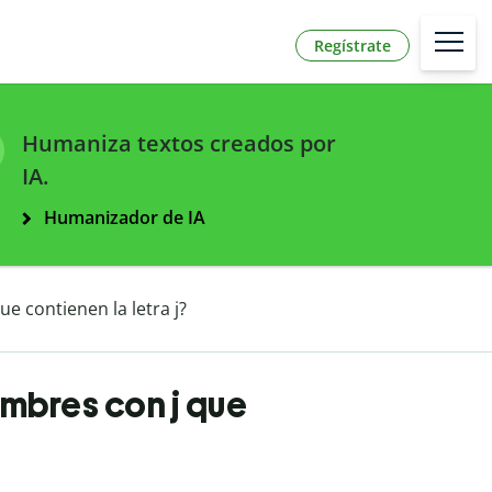
Regístrate
Humaniza textos creados por
IA.
Humanizador de IA
e contienen la letra j?
mbres con j que