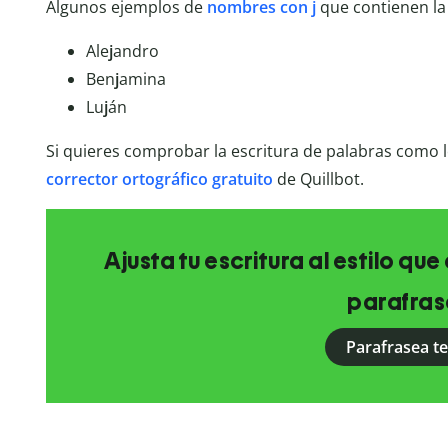
Algunos ejemplos de
nombres con j
que contienen l
Ale
j
andro
Ben
j
amina
Lu
j
án
Si quieres comprobar la escritura de palabras como 
corrector ortográfico gratuito
de Quillbot.
Ajusta tu escritura al estilo qu
parafras
Parafrasea t