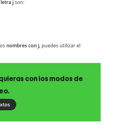
a
letra j
son:
los
nombres con j
, puedes utilizar el
e quieras con los modos de
eo.
extos