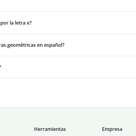
or la letra x?
ras geométricas en español?
?
Herramientas
Empresa