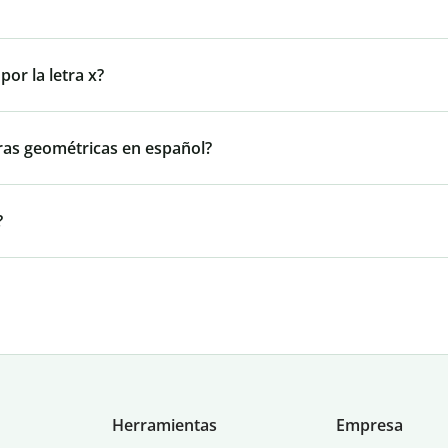
or la letra x?
ras geométricas en español?
?
Herramientas
Empresa