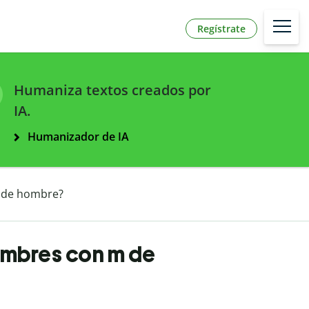
Regístrate
Humaniza textos creados por
IA.
Humanizador de IA
 de hombre?
ombres con m de