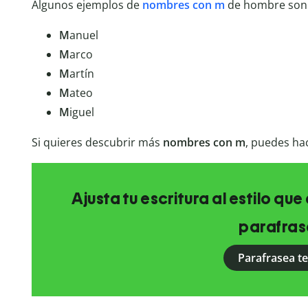
Algunos ejemplos de
nombres con m
de hombre son
M
anuel
M
arco
M
artín
M
ateo
M
iguel
Si quieres descubrir más
nombres con m
, puedes ha
Ajusta tu escritura al estilo qu
parafras
Parafrasea t