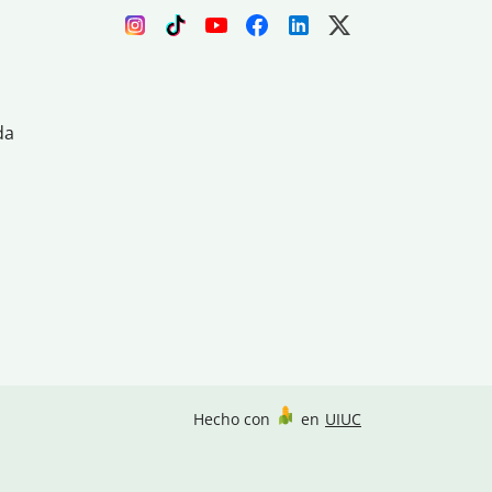
da
Hecho con
en
UIUC