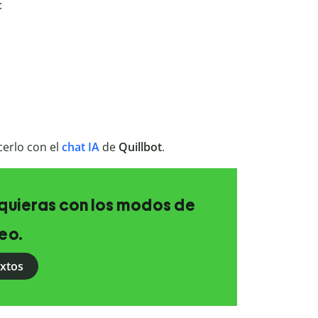
:
cerlo con el
chat IA
de
Quillbot
.
e quieras con los modos de
eo.
extos