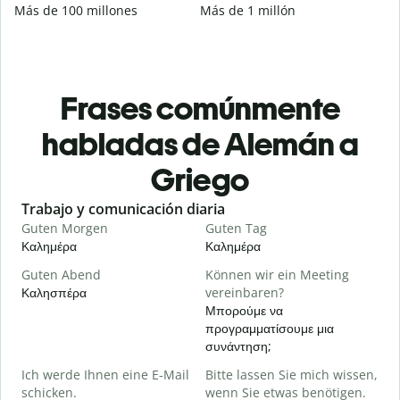
Más de 100 millones
Más de 1 millón
Frases comúnmente
habladas de Alemán a
Griego
Slide 1 of 6
Trabajo y comunicación diaria
S
Guten Morgen
Guten Tag
H
Καλημέρα
Καλημέρα
Γ
Guten Abend
Können wir ein Meeting
I
Καλησπέρα
vereinbaren?
Τ
Μπορούμε να
G
προγραμματίσουμε μια
συνάντηση;
Κ
Ich werde Ihnen eine E-Mail
Bitte lassen Sie mich wissen,
G
schicken.
wenn Sie etwas benötigen.