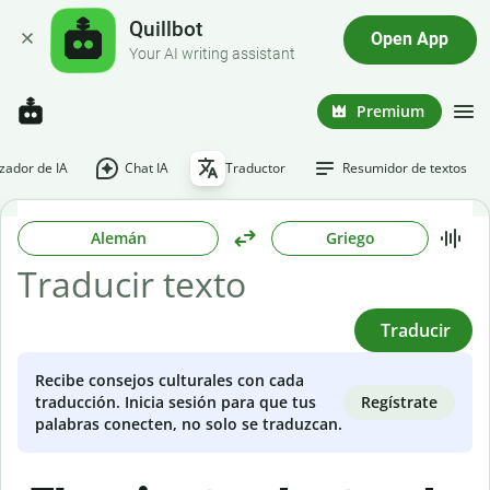
Quillbot
Open App
Your AI writing assistant
Premium
ador de IA
Chat IA
Traductor
Resumidor de textos
Alemán
Griego
Traducir
Recibe consejos culturales con cada
Regístrate
traducción. Inicia sesión para que tus
palabras conecten, no solo se traduzcan.