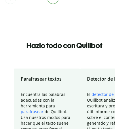
Hazlo todo con Quillbot
Parafrasear textos
Detector de IA
Encuentra las palabras
El
detector de IA
de
adecuadas con la
Quillbot analiza tu
herramienta para
escritura y proporcio
parafrasear
de Quillbot.
útil informe con detal
Usa nuestros modos para
sobre el contenido
hacer que el texto suene
generado y refinado p
como quieras: formal,
IA en tu texto.