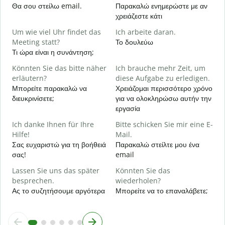
Κ
Θα σου στείλω email.
Παρακαλώ ενημερώστε με αν
χρειάζεστε κάτι
J
Ν
Um wie viel Uhr findet das
Ich arbeite daran.
Meeting statt?
Το δουλεύω
A
Τι ώρα είναι η συνάντηση;
Α
Könnten Sie das bitte näher
Ich brauche mehr Zeit, um
erläutern?
diese Aufgabe zu erledigen.
W
Μπορείτε παρακαλώ να
Χρειάζομαι περισσότερο χρόνο
Π
διευκρινίσετε;
για να ολοκληρώσω αυτήν την
ξ
εργασία
Ich danke Ihnen für Ihre
Bitte schicken Sie mir eine E-
Hilfe!
Mail.
Σας ευχαριστώ για τη βοήθειά
Παρακαλώ στείλτε μου ένα
σας!
email
Lassen Sie uns das später
Könnten Sie das
besprechen.
wiederholen?
Ας το συζητήσουμε αργότερα
Μπορείτε να το επαναλάβετε;