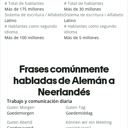
# Total de hablantes
# Total de hablantes
Más de 175 millones
Más de 30 millones
Sistema de escritura / Alfabeto
Sistema de escritura / Alfabeto
Latino
Latino
# Hablantes como segundo
# Hablantes como segundo
idioma
idioma
Más de 100 millones
Más de 5 millones
Frases comúnmente
habladas de Alemán a
Neerlandés
Slide 1 of 6
Trabajo y comunicación diaria
S
Guten Morgen
Guten Tag
H
Goedemorgen
Goedemiddag
H
Guten Abend
Können wir ein Meeting
I
Goedenavond
vereinbaren?
M