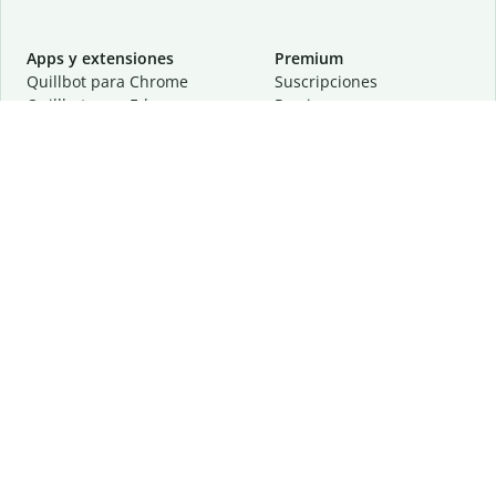
Apps y extensiones
Premium
Quillbot para Chrome
Suscripciones
Quillbot para Edge
Precios
Quillbot para Safari
Para equipos
Quillbot para Android
Afiliación
Quillbot para iOS
Solicita una demostración
Quillbot para Windows
Quillbot para macOS
Quillbot para Word
Herramientas
Empresa
Recursos de escritura
Acerca de
Corrección lingüística
Privacidad
Citas y originalidad
Empleos
Herramientas de IA
Centro de ayuda
Herramientas PDF
Contáctanos
Herramientas para
Recursos
imágenes
Otras herramientas
Herramientas de conversión