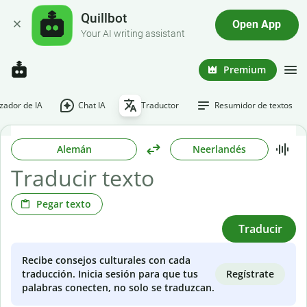
Quillbot
Open App
Your AI writing assistant
Premium
ador de IA
Chat IA
Traductor
Resumidor de textos
Alemán
Neerlandés
Pegar texto
Traducir
Recibe consejos culturales con cada
Regístrate
traducción. Inicia sesión para que tus
palabras conecten, no solo se traduzcan.