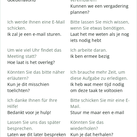
Kunnen we een vergadering
G
plannen?
Ich werde Ihnen eine E-Mail
Bitte lassen Sie mich wissen,
G
schicken.
wenn Sie etwas benötigen.
Ik zal je een e-mail sturen.
Laat het me weten als je nog
G
iets nodig hebt
G
Um wie viel Uhr findet das
Ich arbeite daran.
J
Meeting statt?
Ik ben ermee bezig
J
Hoe laat is het overleg?
A
Könnten Sie das bitte näher
Ich brauche mehr Zeit, um
T
erläutern?
diese Aufgabe zu erledigen.
Kun je dit misschien
Ik heb wat meer tijd nodig
toelichten?
om deze taak te voltooien
W
W
Ich danke Ihnen für Ihre
Bitte schicken Sie mir eine E-
h
Hilfe!
Mail.
Bedankt voor je hulp!
Stuur me maar een e-mail
Lassen Sie uns das später
Könnten Sie das
besprechen.
wiederholen?
Laten we dit later bespreken
Kun je dat herhalen?