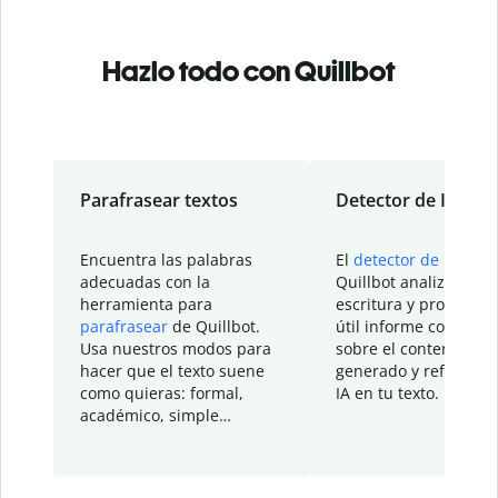
Hazlo todo con Quillbot
Parafrasear textos
Detector de IA
Encuentra las palabras
El
detector de IA
de
adecuadas con la
Quillbot analiza tu
herramienta para
escritura y proporcio
parafrasear
de Quillbot.
útil informe con detal
Usa nuestros modos para
sobre el contenido
hacer que el texto suene
generado y refinado p
como quieras: formal,
IA en tu texto.
académico, simple…