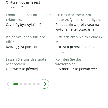
O której godzinie jest
A
spotkanie?
D
Könnten Sie das bitte näher
Ich brauche mehr Zeit, um
erläutern?
diese Aufgabe zu erledigen.
W
Czy mógłbyś wyjaśnić?
Potrzebuję więcej czasu na
G
wykonanie tego zadania
Ich danke Ihnen für Ihre
Bitte schicken Sie mir eine E-
Hilfe!
Mail.
Dziękuję za pomoc!
Proszę o przesłanie mi e-
maila
Lassen Sie uns das später
Könnten Sie das
besprechen.
wiederholen?
Omówmy to później
Czy możesz to powtórzyć?