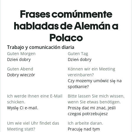
Frases comúnmente
habladas de Alemán a
Polaco
Slide 1 of 6
Trabajo y comunicación diaria
S
Guten Morgen
Guten Tag
H
Dzień dobry
Dzień dobry
C
Guten Abend
Können wir ein Meeting
I
Dobry wieczór
vereinbaren?
N
Czy możemy umówić się na
G
spotkanie?
Ich werde Ihnen eine E-Mail
Bitte lassen Sie mich wissen,
D
schicken.
wenn Sie etwas benötigen.
G
Wyślę Ci e-mail.
Proszę dać mi znać, jeśli
N
czegoś potrzebujesz
J
Um wie viel Uhr findet das
Ich arbeite daran.
T
Meeting statt?
Pracuję nad tym