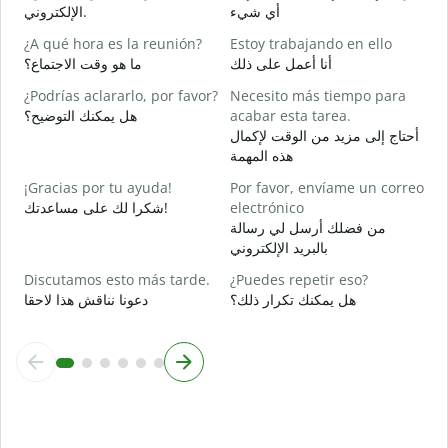
D
أي شيء
الإلكتروني.
ة
¿A qué hora es la reunión?
Estoy trabajando en ello
S
أنا أعمل على ذلك
ما هو وقت الاجتماع؟
ا
¿Podrías aclararlo, por favor?
Necesito más tiempo para
A
هل يمكنك التوضيح؟
acabar esta tarea.
ة
أحتاج إلى مزيد من الوقت لإكمال
هذه المهمة
¿
c
¡Gracias por tu ayuda!
Por favor, envíame un correo
؟
شكرا لك على مساعدتك!
electrónico
من فضلك أرسل لي رسالة
بالبريد الإلكتروني
Discutamos esto más tarde.
¿Puedes repetir eso?
هل يمكنك تكرار ذلك؟
دعونا نناقش هذا لاحقا