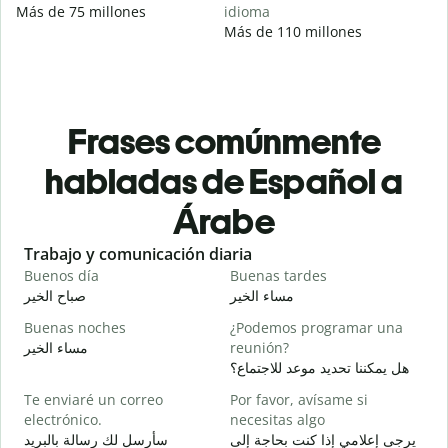
Más de 75 millones
idioma
Más de 110 millones
Frases comúnmente
habladas de Español a
Árabe
Slide 1 of 6
Trabajo y comunicación diaria
S
Buenos día
Buenas tardes
H
ا
مساء الخير
صباح الخير
Buenas noches
¿Podemos programar una
M
مساء الخير
reunión?
و
هل يمكننا تحديد موعد للاجتماع؟
B
Te enviaré un correo
Por favor, avísame si
n
electrónico.
necesitas algo
ر
يرجى إعلامي إذا كنت بحاجة إلى
سأرسل لك رسالة بالبريد