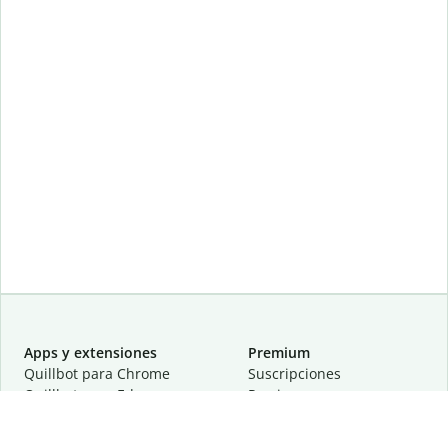
Apps y extensiones
Premium
Quillbot para Chrome
Suscripciones
Quillbot para Edge
Precios
Quillbot para Safari
Para equipos
Quillbot para Android
Afiliación