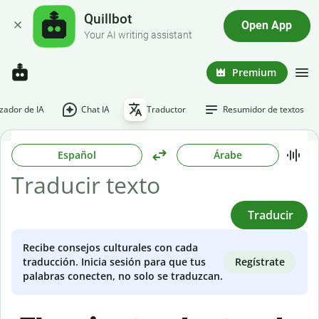
Quillbot
Open App
Your AI writing assistant
Premium
ador de IA
Chat IA
Traductor
Resumidor de textos
Español
Árabe
Traducir
Recibe consejos culturales con cada
Regístrate
traducción. Inicia sesión para que tus
palabras conecten, no solo se traduzcan.