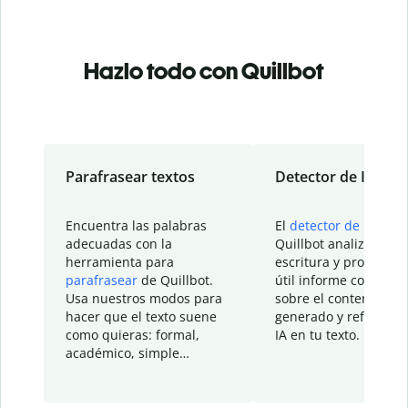
Hazlo todo con Quillbot
Parafrasear textos
Detector de IA
Encuentra las palabras
El
detector de IA
de
adecuadas con la
Quillbot analiza tu
herramienta para
escritura y proporcio
parafrasear
de Quillbot.
útil informe con detal
Usa nuestros modos para
sobre el contenido
hacer que el texto suene
generado y refinado p
como quieras: formal,
IA en tu texto.
académico, simple…