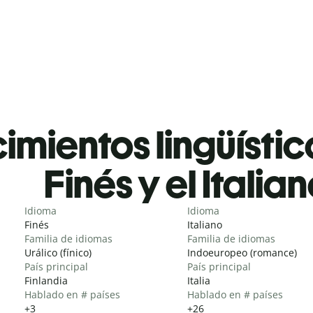
mientos lingüístic
Finés y el Italia
Idioma
Idioma
Finés
Italiano
Familia de idiomas
Familia de idiomas
Urálico (fínico)
Indoeuropeo (romance)
País principal
País principal
Finlandia
Italia
Hablado en # países
Hablado en # países
+3
+26