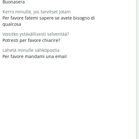
Buonasera
Ciao/Ciao
Kerro minulle, jos tarvitset jotain
Miten voit
Per favore fatemi sapere se avete bisogno di
Come stai?
qualcosa
Tervetuloa
Voisitko ystävällisesti selventää?
Prego
Potresti per favore chiarire?
Anteeksi /
Lähetä minulle sähköpostia
Scusatemi
Per favore mandami una email
Missä on lä
Dove si tro