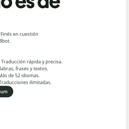
o es de
 Finés en cuestión
lbot.
:
Traducción rápida y precisa.
labras, frases y textos.
Más de
52
idiomas.
Traducciones ilimitadas.
mium