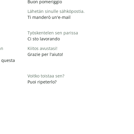
Buon pomeriggio
Lähetän sinulle sähköpostia.
Ti manderò un'e-mail
Työskentelen sen parissa
Ci sto lavorando
än
Kiitos avustasi!
Grazie per l'aiuto!
 questa
Voitko toistaa sen?
Puoi ripeterlo?