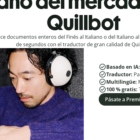
iano del mercad
Quillbot
ce documentos enteros del Finés al Italiano o del Italiano al
de segundos con el traductor de gran calidad de Quil
Basado en IA
Traductor:
Pa
Multilingüe:
100 % gratis:
Pásate a Pre