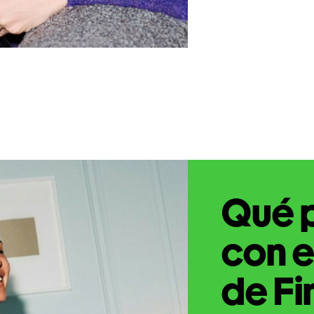
Qué 
con e
de Fi