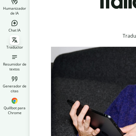
Ital
Humanizador
de IA
Chat IA
Tradu
Traductor
Resumidor de
textos
Generador de
citas
Quillbot para
Chrome