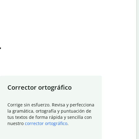
t
Corrector ortográfico
Resumid
Corrige sin esfuerzo. Revisa y perfecciona
Deja que el
la gramática, ortografía y puntuación de
Quillbot si
tus textos de forma rápida y sencilla con
investigació
nuestro
corrector ortográfico
.
electrónico
visión gener