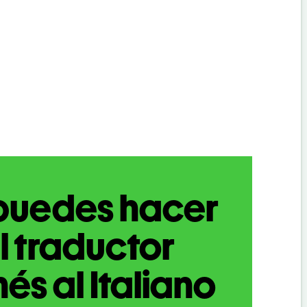
puedes hacer
l traductor
nés al Italiano