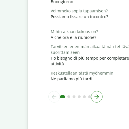
Buongiorno
Voimmeko sopia tapaamisen?
Possiamo fissare un incontro?
Mihin aikaan kokous on?
A che ora è la riunione?
Tarvitsen enemmän aikaa tämän tehtäv
suorittamiseen
Ho bisogno di più tempo per completare
attività
Keskustellaan tästä myöhemmin
Ne parliamo più tardi