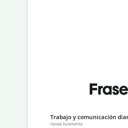
Fras
Slide 1 of 6
Trabajo y comunicación dia
Hyvää huomenta