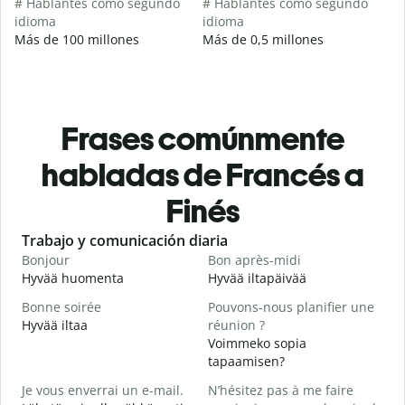
# Hablantes como segundo
# Hablantes como segundo
idioma
idioma
Más de 100 millones
Más de 0,5 millones
Frases comúnmente
habladas de Francés a
Finés
Slide 1 of 6
Trabajo y comunicación diaria
S
Bonjour
Bon après-midi
B
Hyvää huomenta
Hyvää iltapäivää
H
Bonne soirée
Pouvons-nous planifier une
Hyvää iltaa
réunion ?
J
Voimmeko sopia
N
tapaamisen?
B
Je vous enverrai un e-mail.
N’hésitez pas à me faire
H