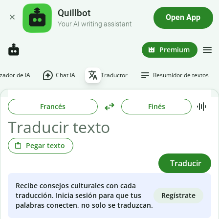
Quillbot
Open App
Your AI writing assistant
Premium
ador de IA
Chat IA
Traductor
Resumidor de textos
Francés
Finés
Pegar texto
Traducir
Recibe consejos culturales con cada
Regístrate
traducción. Inicia sesión para que tus
palabras conecten, no solo se traduzcan.