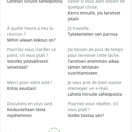
Lähetän sinulle sähköpostia.
savoir si vous avez besoin de
i
quelque chose.
V
Kerro minulle, jos tarvitset
T
jotain
O
À quelle heure a lieu la
J’y travaille.
K
réunion ?
Työskentelen sen parissa
Mihin aikaan kokous on?
A
H
Pourriez-vous clarifier ce
J’ai besoin de plus de temps
point, s’il vous plaît ?
pour terminer cette tâche.
O
Voisitko ystävällisesti
Tarvitsen enemmän aikaa
?
selventää?
tämän tehtävän
M
suorittamiseen
Merci pour votre aide !
Je vous prie de bien vouloir
Kiitos avustasi!
m’envoyer un e-mail.
Lähetä minulle sähköpostia
Discutons-en plus tard.
Pourriez-vous répéter, s’il
Keskustellaan tästä
vous plaît ?
myöhemmin
Voitko toistaa sen?